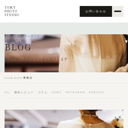
TOMY
PHOTO
お問い合わせ
STUDIO
TOMY PHOTO STUDIO
BLOG
撮影レポートやコラムをお届けします
単焦点
HOME
›
BLOG
›
ALL
撮影レビュー
コラム
NEWS
INSTAGRAM
PODCAST