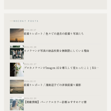
RECENT POSTS
2026.08.07
前撮りレポート / 色々での過去の前撮り写真たち
2026.05.28
カメラマンが写真の納品枚数を無制限にしている理由
2026.05.27
プロカメラマンがImagen AIを導入して変わったこと｜RAW現像の効率化について
2026.05.01
前撮りレポート / 湘南逗子での洋装前撮り撮影
2026.03.29
【掲載情報】パーソナルカラー診断おすすめナビ様