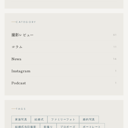
CATEGORY
撮影レビュー
51
コラム
11
News
16
Instagram
1
Podcast
1
TAGS
家族写真
結婚式
ファミリーフォト
婚約写真
結婚式当日撮影
前撮り
プロポーズ
ポートレート