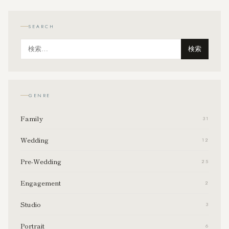
SEARCH
検索
GENRE
Family
31
Wedding
12
Pre-Wedding
25
Engagement
2
Studio
3
Portrait
6