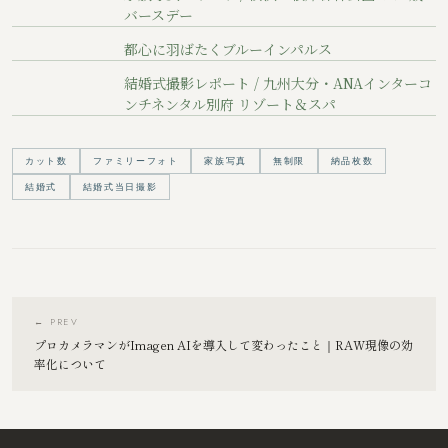
バースデー
都心に羽ばたくブルーインパルス
結婚式撮影レポート / 九州大分・ANAインターコ
ンチネンタル別府 リゾート＆スパ
カット数
ファミリーフォト
家族写真
無制限
納品枚数
結婚式
結婚式当日撮影
← PREV
プロカメラマンがImagen AIを導入して変わったこと｜RAW現像の効
率化について