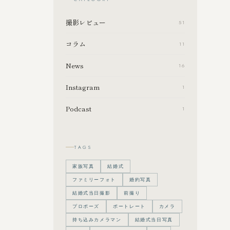
撮影レビュー
51
コラム
11
News
16
Instagram
1
Podcast
1
TAGS
家族写真
結婚式
ファミリーフォト
婚約写真
結婚式当日撮影
前撮り
プロポーズ
ポートレート
カメラ
持ち込みカメラマン
結婚式当日写真