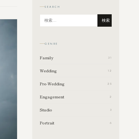
SEARCH
検索
GENRE
Family
31
Wedding
12
Pre-Wedding
25
Engagement
2
Studio
3
Portrait
6