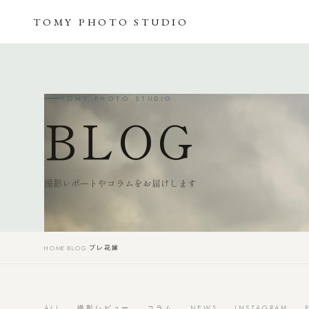
TOMY
PHOTO
STUDIO
TOMY PHOTO STUDIO
BLOG
撮影レポートやコラムをお届けします
プレ花嫁
HOME
›
BLOG
›
ALL
撮影レビュー
コラム
NEWS
INSTAGRAM