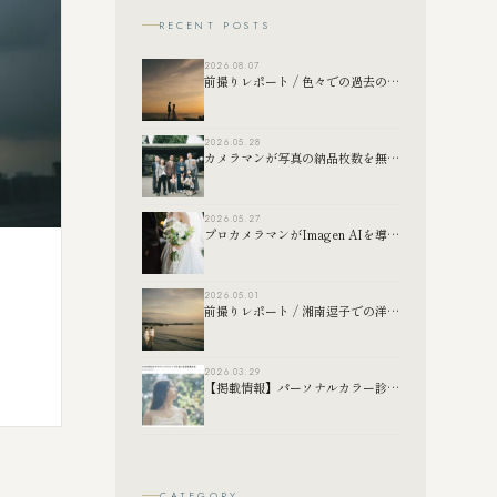
RECENT POSTS
2026.08.07
前撮りレポート / 色々での過去の前撮り写真たち
2026.05.28
カメラマンが写真の納品枚数を無制限にしている理由
2026.05.27
プロカメラマンがImagen AIを導入して変わったこと｜RAW現像の効率化について
2026.05.01
前撮りレポート / 湘南逗子での洋装前撮り撮影
2026.03.29
【掲載情報】パーソナルカラー診断おすすめナビ様
CATEGORY