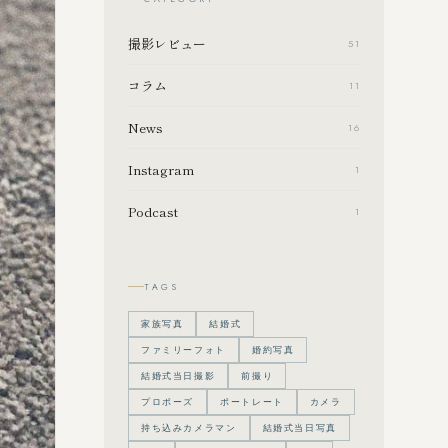
撮影レビュー
51
コラム
11
News
16
Instagram
1
Podcast
1
TAGS
家族写真
結婚式
ファミリーフォト
婚約写真
結婚式当日撮影
前撮り
プロポーズ
ポートレート
カメラ
持ち込みカメラマン
結婚式当日写真