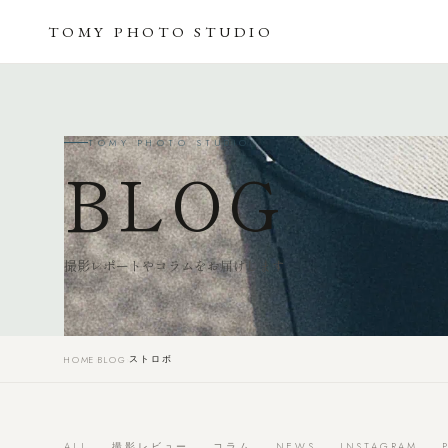
TOMY
PHOTO
STUDIO
TOMY PHOTO STUDIO
BLOG
撮影レポートやコラムをお届けします
ストロボ
HOME
›
BLOG
›
ALL
撮影レビュー
コラム
NEWS
INSTAGRAM