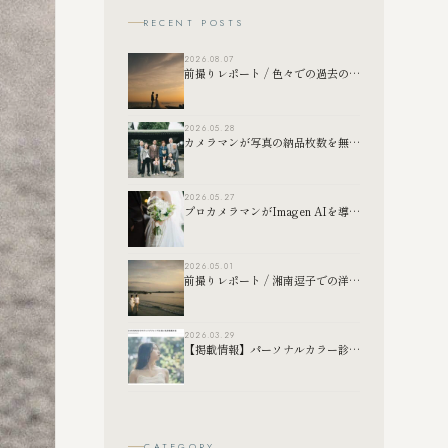
RECENT POSTS
2026.08.07
前撮りレポート / 色々での過去の前撮り写真たち
2026.05.28
カメラマンが写真の納品枚数を無制限にしている理由
2026.05.27
プロカメラマンがImagen AIを導入して変わったこと｜RAW現像の効率化について
2026.05.01
前撮りレポート / 湘南逗子での洋装前撮り撮影
2026.03.29
【掲載情報】パーソナルカラー診断おすすめナビ様
CATEGORY