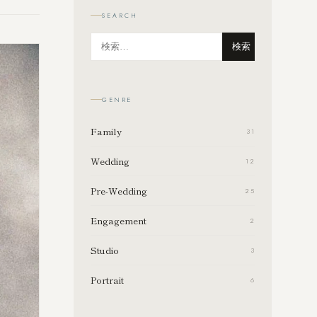
SEARCH
検索
GENRE
Family
31
Wedding
12
Pre-Wedding
25
Engagement
2
Studio
3
Portrait
6