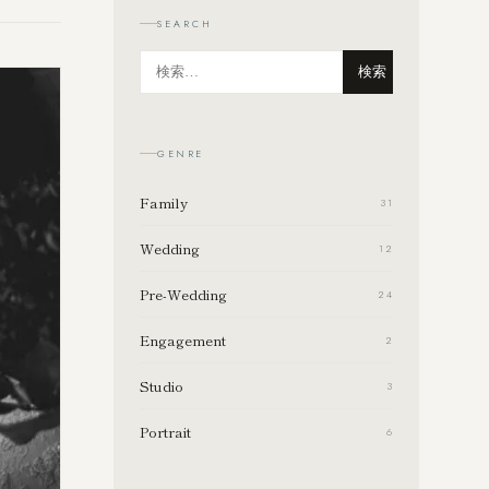
SEARCH
検索
GENRE
Family
31
Wedding
12
Pre-Wedding
24
Engagement
2
Studio
3
Portrait
6