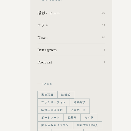
撮影レビュー
50
コラム
11
News
16
Instagram
1
Podcast
1
TAGS
家族写真
結婚式
ファミリーフォト
婚約写真
結婚式当日撮影
プロポーズ
ポートレート
前撮り
カメラ
持ち込みカメラマン
結婚式当日写真