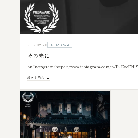
2019.02.20
INSTAGRAM
その先に。
on Instagram: https://www.instagram.com/p/BuEcc
続きを読む