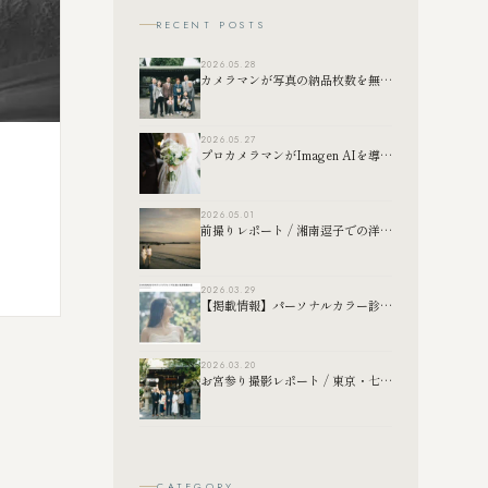
RECENT POSTS
2026.05.28
カメラマンが写真の納品枚数を無制限にしている理由
2026.05.27
プロカメラマンがImagen AIを導入して変わったこと｜RAW現像の効率化について
2026.05.01
前撮りレポート / 湘南逗子での洋装前撮り撮影
2026.03.29
【掲載情報】パーソナルカラー診断おすすめナビ様
2026.03.20
お宮参り撮影レポート / 東京・七社神社
CATEGORY