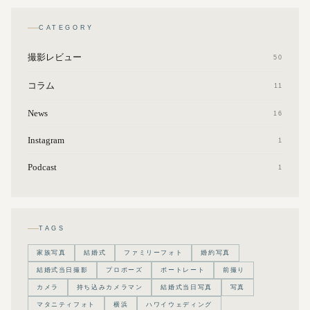
CATEGORY
撮影レビュー
50
コラム
11
News
16
Instagram
1
Podcast
1
TAGS
家族写真
結婚式
ファミリーフォト
婚約写真
結婚式当日撮影
プロポーズ
ポートレート
前撮り
カメラ
持ち込みカメラマン
結婚式当日写真
写真
マタニティフォト
横浜
ハワイウェディング