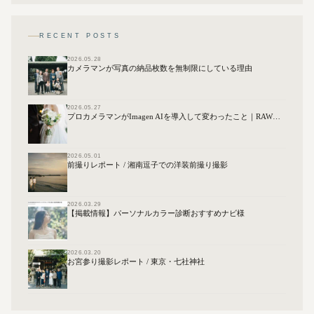
RECENT POSTS
2026.05.28
カメラマンが写真の納品枚数を無制限にしている理由
2026.05.27
プロカメラマンがImagen AIを導入して変わったこと｜RAW現像の効率化について
2026.05.01
前撮りレポート / 湘南逗子での洋装前撮り撮影
2026.03.29
【掲載情報】パーソナルカラー診断おすすめナビ様
2026.03.20
お宮参り撮影レポート / 東京・七社神社