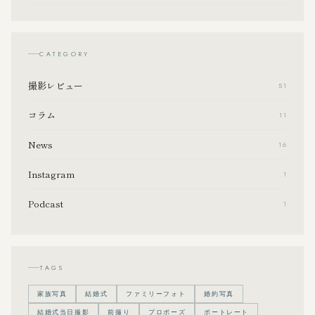
CATEGORY
撮影レビュー
51
コラム
11
News
16
Instagram
1
Podcast
1
TAGS
家族写真
結婚式
ファミリーフォト
婚約写真
結婚式当日撮影
前撮り
プロポーズ
ポートレート