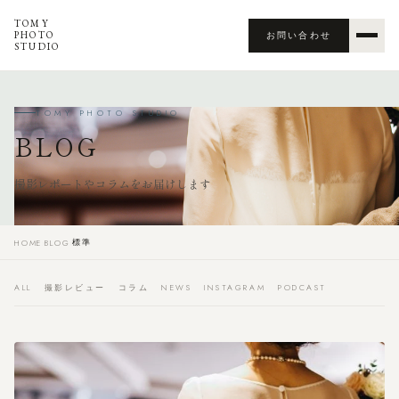
TOMY
PHOTO
お問い合わせ
STUDIO
TOMY PHOTO STUDIO
BLOG
撮影レポートやコラムをお届けします
標準
HOME
›
BLOG
›
ALL
撮影レビュー
コラム
NEWS
INSTAGRAM
PODCAST