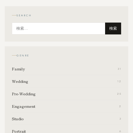
SEARCH
検索
GENRE
Family
31
Wedding
12
Pre-Wedding
25
Engagement
2
Studio
3
Portrait
6