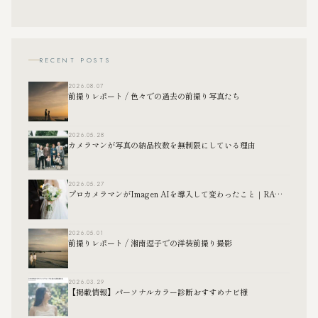
RECENT POSTS
2026.08.07
前撮りレポート / 色々での過去の前撮り写真たち
2026.05.28
カメラマンが写真の納品枚数を無制限にしている理由
2026.05.27
プロカメラマンがImagen AIを導入して変わったこと｜RAW現像の効率化について
2026.05.01
前撮りレポート / 湘南逗子での洋装前撮り撮影
2026.03.29
【掲載情報】パーソナルカラー診断おすすめナビ様