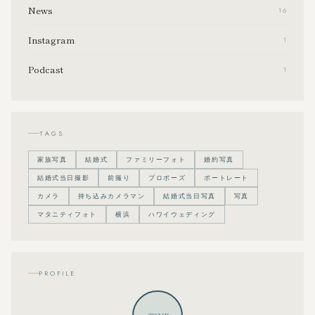
News
16
Instagram
1
Podcast
1
TAGS
家族写真
結婚式
ファミリーフォト
婚約写真
結婚式当日撮影
前撮り
プロポーズ
ポートレート
カメラ
持ち込みカメラマン
結婚式当日写真
写真
マタニティフォト
横浜
ハワイウェディング
PROFILE