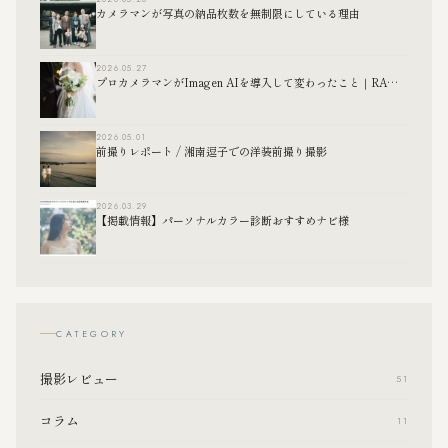
カメラマンが写真の納品枚数を無制限にしている理由
2026.05.27
プロカメラマンがImagen AIを導入して変わったこと｜RAW現像の効率化について
2026.05.01
前撮りレポート / 湘南逗子での洋装前撮り撮影
2026.03.29
【掲載情報】パーソナルカラー診断おすすめナビ様
CATEGORY
撮影レビュー
51
コラム
11