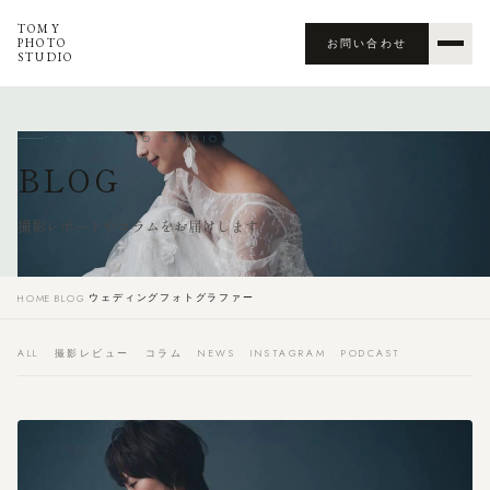
TOMY
PHOTO
お問い合わせ
STUDIO
TOMY PHOTO STUDIO
BLOG
撮影レポートやコラムをお届けします
ウェディングフォトグラファー
HOME
›
BLOG
›
ALL
撮影レビュー
コラム
NEWS
INSTAGRAM
PODCAST