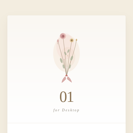
01
for Desktop