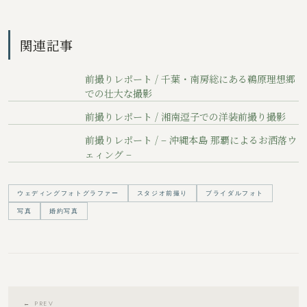
関連記事
前撮りレポート / 千葉・南房総にある鵜原理想郷
での壮大な撮影
前撮りレポート / 湘南逗子での洋装前撮り撮影
前撮りレポート / – 沖縄本島 那覇によるお洒落ウ
ェィング –
ウェディングフォトグラファー
スタジオ前撮り
ブライダルフォト
写真
婚約写真
← PREV