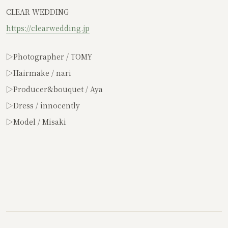
CLEAR WEDDING
https://clearwedding.jp
▷Photographer / TOMY
▷Hairmake / nari
▷Producer&bouquet / Aya
▷Dress / innocently
▷Model / Misaki